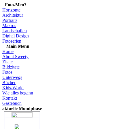
Foto-Men?
Horizonte
Architektur
Portraits
Makros
Landschaften
Digital Design
Fotoserien
Main Menu
Home
About Sweety
Zitate
Bildzitate
Fotos
Unterwegs
Bücher
Kids-World
Wie alles begann
Kontakt
Gästebuch
aktuelle Mondphase
"Abnehmender Mond"