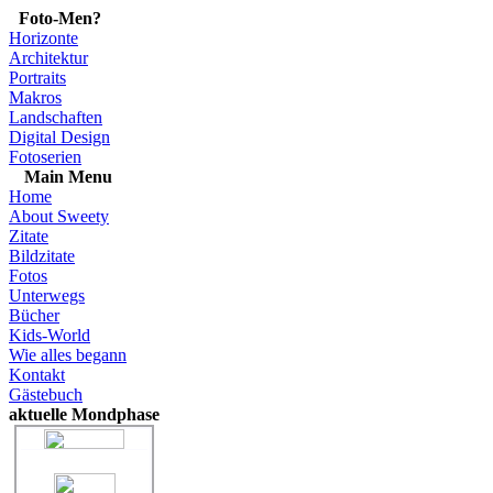
Foto-Men?
Horizonte
Architektur
Portraits
Makros
Landschaften
Digital Design
Fotoserien
Main Menu
Home
About Sweety
Zitate
Bildzitate
Fotos
Unterwegs
Bücher
Kids-World
Wie alles begann
Kontakt
Gästebuch
aktuelle Mondphase
"Abnehmender Mond"