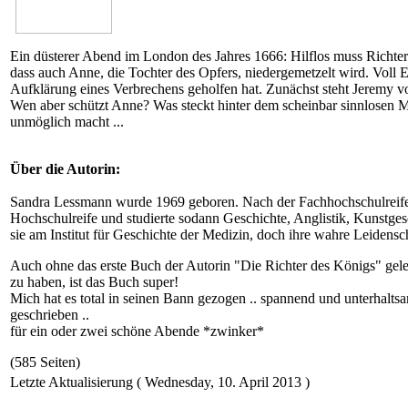
Ein düsterer Abend im London des Jahres 1666: Hilflos muss Richte
dass auch Anne, die Tochter des Opfers, niedergemetzelt wird. Voll
Aufklärung eines Verbrechens geholfen hat. Zunächst steht Jeremy v
Wen aber schützt Anne? Was steckt hinter dem scheinbar sinnlosen M
unmöglich macht ...
Über die Autorin:
Sandra Lessmann wurde 1969 geboren. Nach der Fachhochschulreife le
Hochschulreife und studierte sodann Geschichte, Anglistik, Kunstges
sie am Institut für Geschichte der Medizin, doch ihre wahre Leidensch
Auch ohne das erste Buch der Autorin "Die Richter des Königs" gel
zu haben, ist das Buch super!
Mich hat es total in seinen Bann gezogen .. spannend und unterhalts
geschrieben ..
für ein oder zwei schöne Abende *zwinker*
(585 Seiten)
Letzte Aktualisierung ( Wednesday, 10. April 2013 )