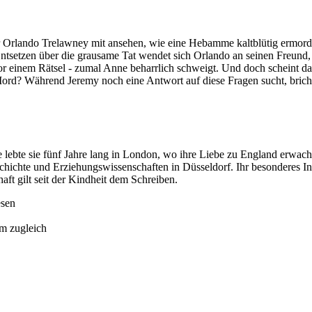
r Orlando Trelawney mit ansehen, wie eine Hebamme kaltblütig ermorde
 Entsetzen über die grausame Tat wendet sich Orlando an seinen Freund
or einem Rätsel - zumal Anne beharrlich schweigt. Und doch scheint d
ord? Während Jeremy noch eine Antwort auf diese Fragen sucht, bricht
bte sie fünf Jahre lang in London, wo ihre Liebe zu England erwachte
chichte und Erziehungswissenschaften in Düsseldorf. Ihr besonderes In
aft gilt seit der Kindheit dem Schreiben.
esen
am zugleich